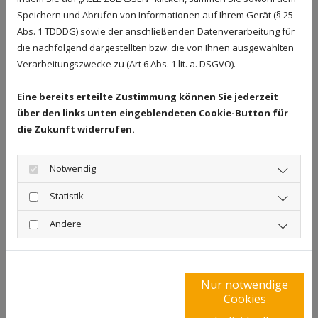
Speichern und Abrufen von Informationen auf Ihrem Gerät (§ 25
u.v.m.
Abs. 1 TDDDG) sowie der anschließenden Datenverarbeitung für
Die verschiedenen Arten
die nachfolgend dargestellten bzw. die von Ihnen ausgewählten
von Schmierfett unterscheiden sich teils enorm
Verarbeitungszwecke zu (Art 6 Abs. 1 lit. a. DSGVO).
hinsichtlich ihrer Konsistenz, Schmiereigenschaften
Eine bereits erteilte Zustimmung können Sie jederzeit
und Standzeit. Daher ist es immens wichtig, dass Sie
über den links unten eingeblendeten Cookie-Button für
Fette verwenden, die vom Hersteller auch
die Zukunft widerrufen.
tatsächlich für den Einsatz im jeweiligen Bereich
deklariert wurden. Nur dann ist eine optimale
Notwendig
Schmierung der gefetteten Bauteile über einen
Statistik
langen Zeitraum hinweg gewährleistet. Die
Andere
Verwendung ungeeigneter Fette kann mitunter
sogar Nachteile mit sich bringen.
Einige Fette können zum Beispiel unter
Nur notwendige
ungeeigneten Einsatzbedingungen verharzen und
Cookies
dadurch die Funktion von Maschinen oder