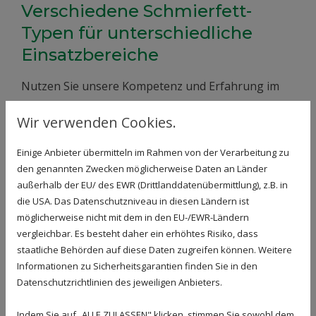
Verschiedene Schmierfett-
Typen für unterschiedliche
Einsatzbereiche
Nutzen Sie unsere Kompetenz und Erfahrung im
Bereich Schmiermittel, um bei Ihren Fahrzeugen
Wir verwenden Cookies.
und Maschinen dauerhaft eine zuverlässige
Schmierung zu gewährleisten.
Einige Anbieter übermitteln im Rahmen von der Verarbeitung zu
den genannten Zwecken möglicherweise Daten an Länder
Unser Sortiment an Schmierfetten umfasst
außerhalb der EU/ des EWR (Drittlanddatenübermittlung), z.B. in
unter anderem folgende Produkte:
die USA. Das Datenschutzniveau in diesen Ländern ist
Mehrzweckfett
möglicherweise nicht mit dem in den EU-/EWR-Ländern
vergleichbar. Es besteht daher ein erhöhtes Risiko, dass
Fließfett
staatliche Behörden auf diese Daten zugreifen können. Weitere
LKW-Fett
Informationen zu Sicherheitsgarantien finden Sie in den
Datenschutzrichtlinien des jeweiligen Anbieters.
Maschinen-Fett und Baumaschinen-Fett
Schmierfett für die Landwirtschaft
Indem Sie auf „ALLE ZULASSEN" klicken, stimmen Sie sowohl dem