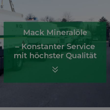
Mack Mineralöle
Mack Mineralöle
Mack Mineralöle
– Konstanter Service
– Konstanter Service
– Konstanter Service
mit höchster Qualität
mit höchster Qualität
mit höchster Qualität