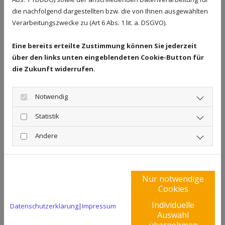
ebenso willkommen wie mit dem Fuhrpark Ihres
die nachfolgend dargestellten bzw. die von Ihnen ausgewählten
Unternehmens oder Ihres landwirtschaftlichen
Verarbeitungszwecke zu (Art 6 Abs. 1 lit. a. DSGVO).
Betriebes. Wir halten neben herkömmlichem B7-
Eine bereits erteilte Zustimmung können Sie jederzeit
Dieselkraftstoff auch Öko-Diesel stets in
über den links unten eingeblendeten Cookie-Button für
ausreichender Menge vorrätig, sodass Sie sich
die Zukunft widerrufen.
keine Gedanken über eine kontinuierlich sicherere
Versorgung mi dem umweltverträglichen Kraftstoff
Notwendig
machen müssen.
Statistik
Biodiesel vom Händler aus
Andere
Heidelberg ist für eine Vielzahl
von Fahrzeugen geeignet
Nur notwendige
Cookies
Wenn Sie bei uns im Großhandel Biodiesel kaufen,
Individuelle
erhalten Sie stets Kraftstoff in gleichbleibend
Datenschutzerklärung
|
Impressum
Auswahl
erstklassiger Qualität. Diese stellt eine optimale
übernehmen