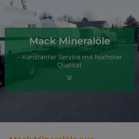
Mack Mineralöle
Mack Mineralöle
Mack Mineralöle
– Konstanter Service
– Konstanter Service
– Konstanter Service mit höchster
Qualität
mit höchster Qualität
mit höchster Qualität