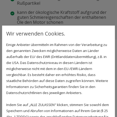
Rußpartikel
kann der ökologische Kraftstoff aufgrund der
guten Schmiereigenschaften der enthaltenen
Öle den Motor schonen
Wir verwenden Cookies.
Einige Anbieter übermitteln im Rahmen von der Verarbeitung zu
den genannten Zwecken möglicherweise Daten an Länder
Kann jeder bei Mack Mineralöle
außerhalb der EU/ des EWR (Drittlanddatenübermittlung), z.B. in
Bio- bzw. Öko-Diesel bestellen
die USA. Das Datenschutzniveau in diesen Ländern ist
möglicherweise nicht mit dem in den EU-/EWR-Ländern
oder tanken?
vergleichbar. Es besteht daher ein erhöhtes Risiko, dass
staatliche Behörden auf diese Daten zugreifen können. Weitere
An unserer Tankstelle haben Sie die Möglichkeit,
Informationen zu Sicherheitsgarantien finden Sie in den
sowohl den herkömmlichen handelsüblichen B7
Datenschutzrichtlinien des jeweiligen Anbieters.
Diesel zu tanken als auch reinen Biodiesel.
Selbstverständlich sind Sie uns mit Ihrem privat
Indem Sie auf „ALLE ZULASSEN" klicken, stimmen Sie sowohl dem
Speichern und Abrufen von Informationen auf Ihrem Gerät (§ 25
genutzten Fahrzeug zum Tanken von Biodiesel
Abs. 1 TDDDG) sowie der anschließenden Datenverarbeitung für