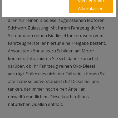
Performance Ihrer dieselbetriebenen Fahrzeuge
Alle zulassen
sicher und sorgt für perfekte Verträglichkeit mit
allen für reinen Biodiesel zugelassenen Motoren.
Stichwort Zulassung: Mit Ihrem Fahrzeug dürfen
Sie nur dann reinen Biodiesel tanken, wenn vom
Fahrzeughersteller hierfür eine Freigabe besteht.
Ansonsten könnte es zu Schäden am Motor
kommen. Informieren Sie sich daher zunächst
darüber, ob Ihr Fahrzeug reinen Öko-Diesel
verträgt. Sollte dies nicht der Fall sein, können Sie
alternativ selbstverständlich B7 Diesel bei uns
tanken, der immer noch einen Anteil an
umweltfreundlichem Dieselkraftstoff aus
natürlichen Quellen enthält.